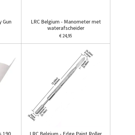
y Gun
LRC Belgium - Manometer met
waterafscheider
€ 24,95
s 190
LRC Belgium - Edge Paint Roller