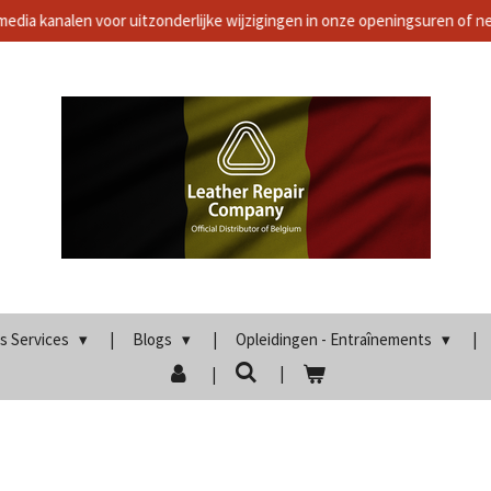
media kanalen voor uitzonderlijke wijzigingen in onze openingsuren of 
s Services
Blogs
Opleidingen - Entraînements