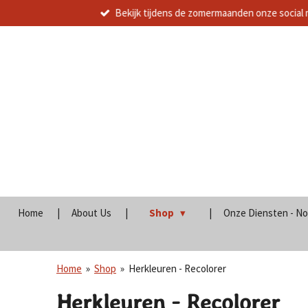
Bekijk tijdens de zomermaanden onze social 
Ga
direct
naar
de
hoofdinhoud
Home
About Us
Shop
Onze Diensten - No
Home
»
Shop
»
Herkleuren - Recolorer
Herkleuren - Recolorer