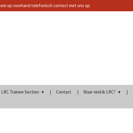
neem op voorhand telefonisch contact met ons op.
LRC Trainee Section
Contact
Waar vind ik LRC?