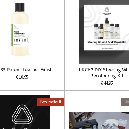
63 Patent Leather Finish
LRCK2 DIY Steering Wh
Recolouring Kit
€ 18,95
€ 44,95
Bestseller!!
Ui