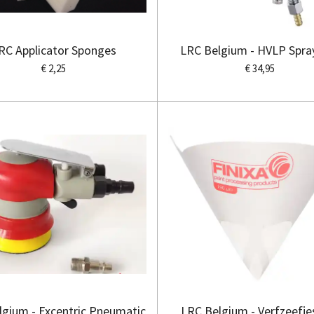
RC Applicator Sponges
LRC Belgium - HVLP Spra
€ 2,25
€ 34,95
lgium - Excentric Pneumatic
LRC Belgium - Verfzeefje