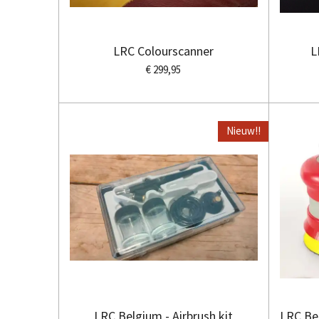
LRC Colourscanner
L
€ 299,95
Nieuw!!
LRC Belgium - Airbrush kit
LRC Be