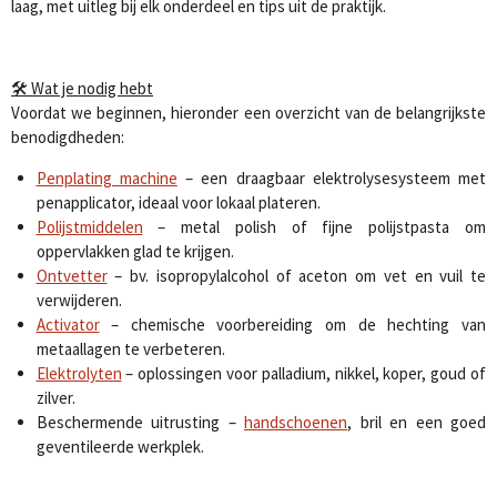
laag, met uitleg bij elk onderdeel en tips uit de praktijk.
🛠️ Wat je nodig hebt
Voordat we beginnen, hieronder een overzicht van de belangrijkste
benodigdheden:
Penplating machine
– een draagbaar elektrolysesysteem met
penapplicator, ideaal voor lokaal plateren.
Polijstmiddelen
– metal polish of fijne polijstpasta om
oppervlakken glad te krijgen.
Ontvetter
– bv. isopropylalcohol of aceton om vet en vuil te
verwijderen.
Activator
– chemische voorbereiding om de hechting van
metaallagen te verbeteren.
Elektrolyten
– oplossingen voor palladium, nikkel, koper, goud of
zilver.
Beschermende uitrusting –
handschoenen
, bril en een goed
geventileerde werkplek.