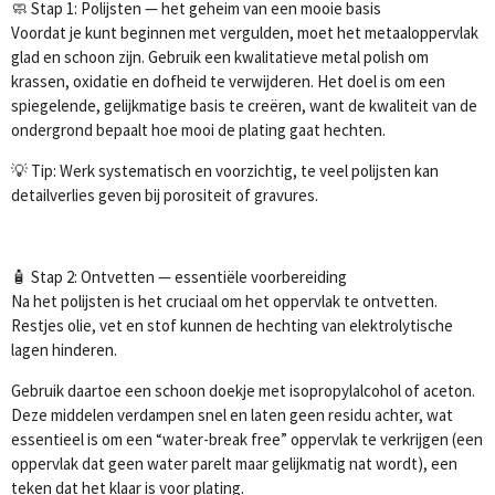
🧼 Stap 1: Polijsten — het geheim van een mooie basis
Voordat je kunt beginnen met vergulden, moet het metaaloppervlak
glad en schoon zijn. Gebruik een kwalitatieve metal polish om
krassen, oxidatie en dofheid te verwijderen. Het doel is om een
spiegelende, gelijkmatige basis te creëren, want de kwaliteit van de
ondergrond bepaalt hoe mooi de plating gaat hechten.
💡 Tip: Werk systematisch en voorzichtig, te veel polijsten kan
detailverlies geven bij porositeit of gravures.
🧴 Stap 2: Ontvetten — essentiële voorbereiding
Na het polijsten is het cruciaal om het oppervlak te ontvetten.
Restjes olie, vet en stof kunnen de hechting van elektrolytische
lagen hinderen.
Gebruik daartoe een schoon doekje met isopropylalcohol of aceton.
Deze middelen verdampen snel en laten geen residu achter, wat
essentieel is om een “water-break free” oppervlak te verkrijgen (een
oppervlak dat geen water parelt maar gelijkmatig nat wordt), een
teken dat het klaar is voor plating.