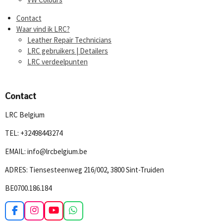
Contact
Waar vind ik LRC?
Leather Repair Technicians
LRC gebruikers | Detailers
LRC verdeelpunten
Contact
LRC Belgium
TEL: +32498443274
EMAIL: info@lrcbelgium.be
ADRES: Tiensesteenweg 216/002, 3800 Sint-Truiden
BE0700.186.184
F
I
Y
W