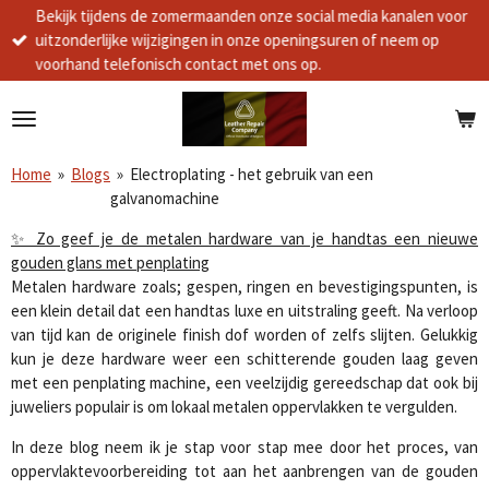
Bekijk tijdens de zomermaanden onze social media kanalen voor
Ga
uitzonderlijke wijzigingen in onze openingsuren of neem op
direct
voorhand telefonisch contact met ons op.
naar
de
hoofdinhoud
Home
»
Blogs
»
Electroplating - het gebruik van een
galvanomachine
✨ Zo geef je de metalen hardware van je handtas een nieuwe
gouden glans met penplating
Metalen hardware zoals; gespen, ringen en bevestigingspunten, is
een klein detail dat een handtas luxe en uitstraling geeft. Na verloop
van tijd kan de originele finish dof worden of zelfs slijten. Gelukkig
kun je deze hardware weer een schitterende gouden laag geven
met een penplating machine, een veelzijdig gereedschap dat ook bij
juweliers populair is om lokaal metalen oppervlakken te vergulden.
In deze blog neem ik je stap voor stap mee door het proces, van
oppervlaktevoorbereiding tot aan het aanbrengen van de gouden