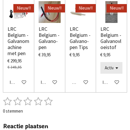
Nieuw!!
Nieuw!!
Nieuw!!
Nieuw!!
LRC
LRC
LRC
LRC
Belgium -
Belgium -
Belgium -
Belgium -
Galvanom
Galvano-
Galvano-
Galvanovl
achine
pen
pen Tips
oeistof
met pen
€ 39,95
€ 9,95
€ 9,95
€ 299,95
€ 349,95
In winkelwagen
In winkelwagen
Houd mij op de hoogte
In winkelwage
1
2
3
4
5
S
R
t
a
s
s
s
s
s
e
0 stemmen
t
m
t
t
t
t
t
i
m
n
Reactie plaatsen
e
e
e
e
e
e