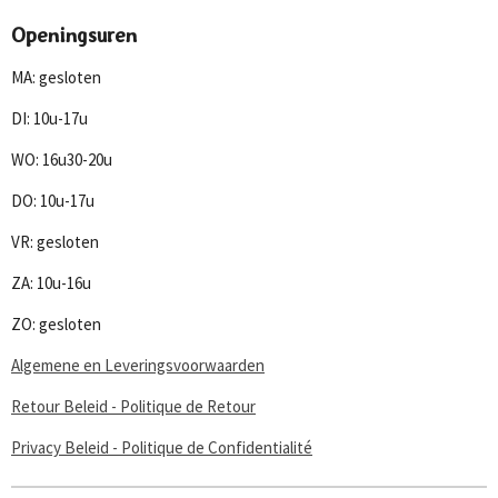
a
n
o
h
c
s
u
a
Openingsuren
e
t
T
t
b
a
u
s
MA: gesloten
o
g
b
A
o
r
e
p
DI: 10u-17u
k
a
p
m
WO: 16u30-20u
DO: 10u-17u
VR: gesloten
ZA: 10u-16u
ZO: gesloten
Algemene en Leveringsvoorwaarden
Retour Beleid - Politique de Retour
Privacy Beleid - Politique de Confidentialité