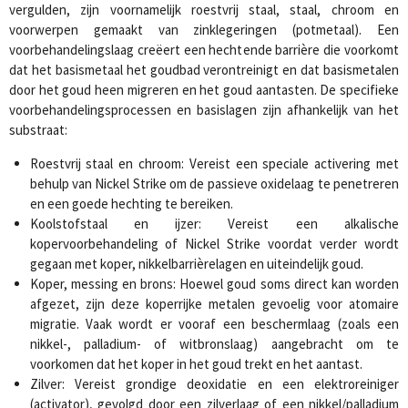
vergulden, zijn voornamelijk roestvrij staal, staal, chroom en
voorwerpen gemaakt van zinklegeringen (potmetaal). Een
voorbehandelingslaag creëert een hechtende barrière die voorkomt
dat het basismetaal het goudbad verontreinigt en dat basismetalen
door het goud heen migreren en het goud aantasten. De specifieke
voorbehandelingsprocessen en basislagen zijn afhankelijk van het
substraat:
Roestvrij staal en chroom: Vereist een speciale activering met
behulp van Nickel Strike om de passieve oxidelaag te penetreren
en een goede hechting te bereiken.
Koolstofstaal en ijzer: Vereist een alkalische
kopervoorbehandeling of Nickel Strike voordat verder wordt
gegaan met koper, nikkelbarrièrelagen en uiteindelijk goud.
Koper, messing en brons: Hoewel goud soms direct kan worden
afgezet, zijn deze koperrijke metalen gevoelig voor atomaire
migratie. Vaak wordt er vooraf een beschermlaag (zoals een
nikkel-, palladium- of witbronslaag) aangebracht om te
voorkomen dat het koper in het goud trekt en het aantast.
Zilver: Vereist grondige deoxidatie en een elektroreiniger
(activator), gevolgd door een zilverlaag of een nikkel/palladium