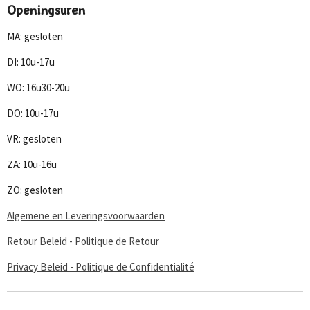
c
s
u
a
Openingsuren
e
t
T
t
b
a
u
s
MA: gesloten
o
g
b
A
o
r
e
p
DI: 10u-17u
k
a
p
m
WO: 16u30-20u
DO: 10u-17u
VR: gesloten
ZA: 10u-16u
ZO: gesloten
Algemene en Leveringsvoorwaarden
Retour Beleid - Politique de Retour
Privacy Beleid - Politique de Confidentialité