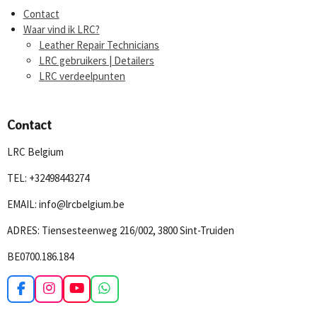
Contact
Waar vind ik LRC?
Leather Repair Technicians
LRC gebruikers | Detailers
LRC verdeelpunten
Contact
LRC Belgium
TEL: +32498443274
EMAIL: info@lrcbelgium.be
ADRES: Tiensesteenweg 216/002, 3800 Sint-Truiden
BE0700.186.184
F
I
Y
W
a
n
o
h