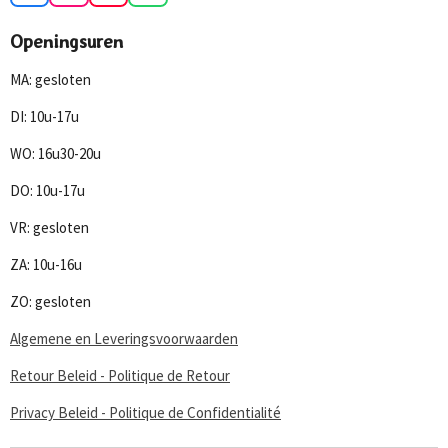
a
n
o
h
c
s
u
a
Openingsuren
e
t
T
t
b
a
u
s
MA: gesloten
o
g
b
A
o
r
e
p
DI: 10u-17u
k
a
p
m
WO: 16u30-20u
DO: 10u-17u
VR: gesloten
ZA: 10u-16u
ZO: gesloten
Algemene en Leveringsvoorwaarden
Retour Beleid - Politique de Retour
Privacy Beleid - Politique de Confidentialité