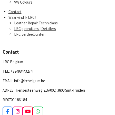
VW Colours
Contact
Waar vind ik LRC?
Leather Repair Technicians
LRC gebruikers | Detailers
LRC verdeelpunten
Contact
LRC Belgium
TEL: +32498443274
EMAIL: info@lrcbelgium.be
ADRES: Tiensesteenweg 216/002, 3800 Sint-Truiden
BE0700.186.184
F
I
Y
W