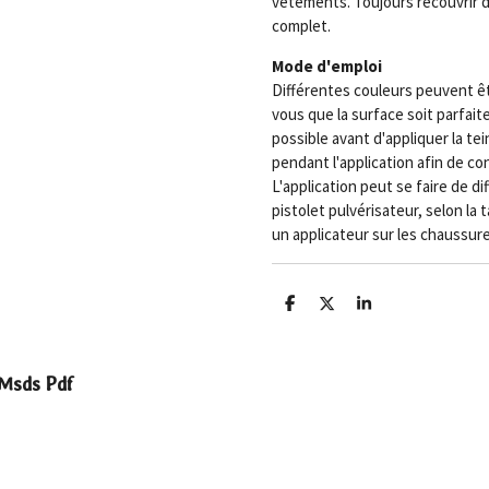
vêtements. Toujours recouvrir 
complet.
Mode d'emploi
Différentes couleurs peuvent ê
vous que la surface soit parfai
possible avant d'appliquer la te
pendant l'application afin de co
L'application peut se faire de di
pistolet pulvérisateur, selon la t
un applicateur sur les chaussure
D
D
S
e
e
h
l
e
a
e
l
r
n
e
Msds Pdf