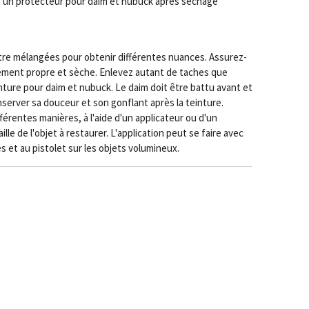
d'un protecteur pour daim et nubuck après séchage
tre mélangées pour obtenir différentes nuances. Assurez-
tement propre et sèche. Enlevez autant de taches que
inture pour daim et nubuck. Le daim doit être battu avant et
nserver sa douceur et son gonflant après la teinture.
fférentes manières, à l'aide d'un applicateur ou d'un
aille de l'objet à restaurer. L'application peut se faire avec
s et au pistolet sur les objets volumineux.