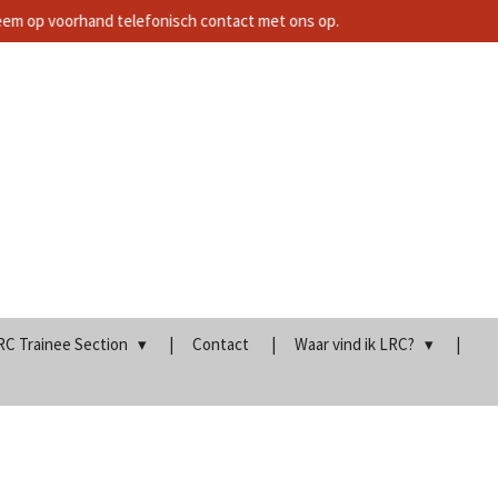
neem op voorhand telefonisch contact met ons op.
RC Trainee Section
Contact
Waar vind ik LRC?