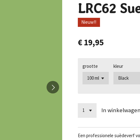
LRC62 Sue
Nieuw!!
€ 19,95
grootte
kleur
In winkelwage
Een professionele suèdeverf voo