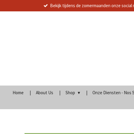
Bekijk tijdens de zomermaanden onze social 
Ga
direct
naar
de
hoofdinhoud
Home
About Us
Shop
Onze Diensten - Nos 