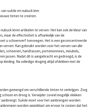
s van suède en nubuck leer.
ieuwe tinten te creëren.
nubuck leren artikelen te verven. Het kan ook de kleur van
 maar de effectiviteit is afhankelijk van de
k moet u schoenverf toevoegen. Het is een geconcentreerde
an verven. Kan gebruikt worden voor het verven van alle
elen, schoenen, handtassen, portemonnees, meubels,
ren jassen. Nadat dit is aangebracht en gedroogd, is de
 op kleding. Na volledige droging altijd afdekken met de
orden gemengd om verschillende tinten te verkrijgen. Zorg
g schoon en droog is. Verwijder zoveel mogelijk vlekken
f aanbrengt. Suède moet voor het aanbrengen worden
 aanbrengen worden opgeklopt om ervoor te zorgen dat het