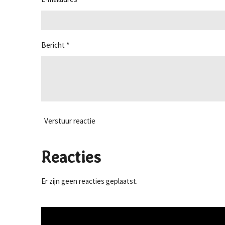
r
r
e
n
Bericht *
Verstuur reactie
Reacties
Er zijn geen reacties geplaatst.