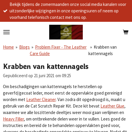
Bekijk tijdens de zomermaanden onze social media kanalen voor
Ga
uitzonderlijke wijzigingen in onze openingsuren of neem op
direct
voorhand telefonisch contact met ons op.
naar
de
hoofdinhoud
Home
»
Blogs
»
Problem Fixer - The Leather
»
Krabben van
Care Guide
kattennagels
Krabben van kattennagels
Gepubliceerd op 21 juni 2021 om 09:25
Om beschadigingen van kattennagels te herstellen op
geverfd/gecoat leder, moet eerst de oppervlakte goed gereinigd
worden met
Leather Cleaner
. Van zodra dit opgedroogd is, maakt u
gebruik van de Cat Scratch Repair Kit. Deze kit bevat
Leather Glue
,
waarmee we alle loszittende deeltjes weer mooi gaan verlijmen en
Heavy Filler
, om ontbrekende delen weer in te vullen. Lees goed de
instructies en bereid de te behandelen oppervlakten goed voor,
alvorens de beschadigde oppervlakte opnieuw te kleuren. Nadat dit