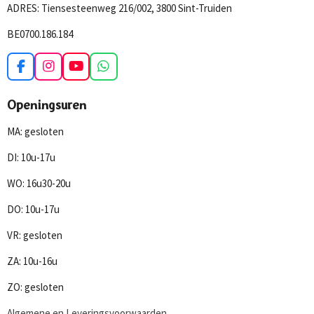
ADRES: Tiensesteenweg 216/002, 3800 Sint-Truiden
BE0700.186.184
F
I
Y
W
a
n
o
h
c
s
u
a
Openingsuren
e
t
T
t
b
a
u
s
MA: gesloten
o
g
b
A
o
r
e
p
DI: 10u-17u
k
a
p
m
WO: 16u30-20u
DO: 10u-17u
VR: gesloten
ZA: 10u-16u
ZO: gesloten
Algemene en Leveringsvoorwaarden