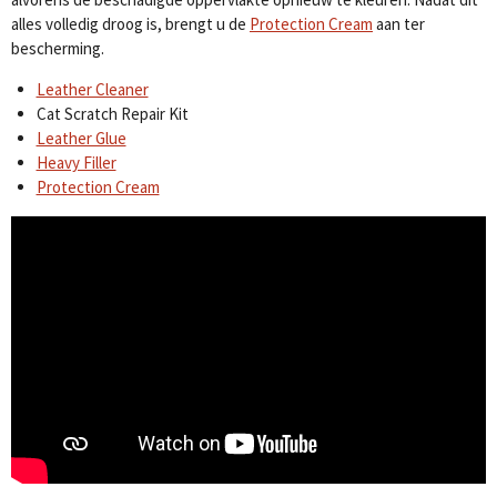
alles volledig droog is, brengt u de
Protection Cream
aan ter
bescherming.
Leather Cleaner
Cat Scratch Repair Kit
Leather Glue
Heavy Filler
Protection Cream