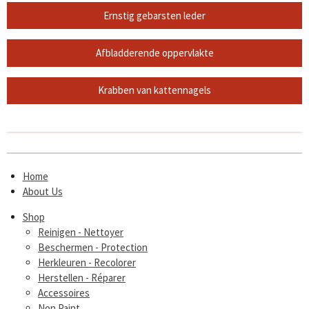
Ernstig gebarsten leder
Afbladderende oppervlakte
Krabben van kattennagels
Home
About Us
Shop
Reinigen - Nettoyer
Beschermen - Protection
Herkleuren - Recolorer
Herstellen - Réparer
Accessoires
Non Paint