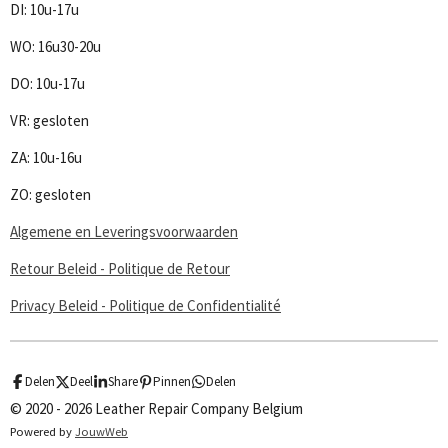
DI: 10u-17u
k
a
p
m
WO: 16u30-20u
DO: 10u-17u
VR: gesloten
ZA: 10u-16u
ZO: gesloten
Algemene en Leveringsvoorwaarden
Retour Beleid - Politique de Retour
Privacy Beleid - Politique de Confidentialité
Delen
Deel
Share
Pinnen
Delen
© 2020 - 2026 Leather Repair Company Belgium
Powered by
JouwWeb