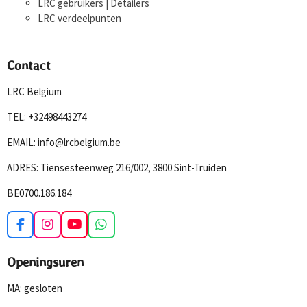
LRC gebruikers | Detailers
LRC verdeelpunten
Contact
LRC Belgium
TEL: +32498443274
EMAIL: info@lrcbelgium.be
ADRES: Tiensesteenweg 216/002, 3800 Sint-Truiden
BE0700.186.184
F
I
Y
W
a
n
o
h
c
s
u
a
Openingsuren
e
t
T
t
b
a
u
s
MA: gesloten
o
g
b
A
o
r
e
p