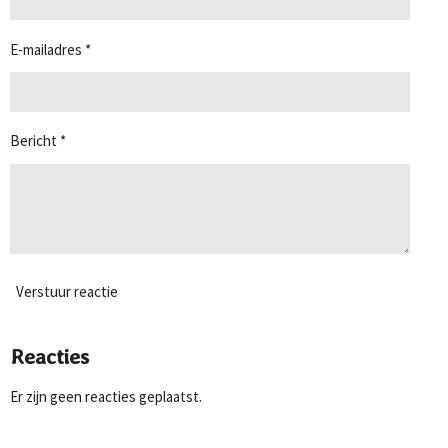
s
e
e
e
e
t
n
n
n
n
e
E-mailadres *
r
r
e
n
Bericht *
Verstuur reactie
Reacties
Er zijn geen reacties geplaatst.