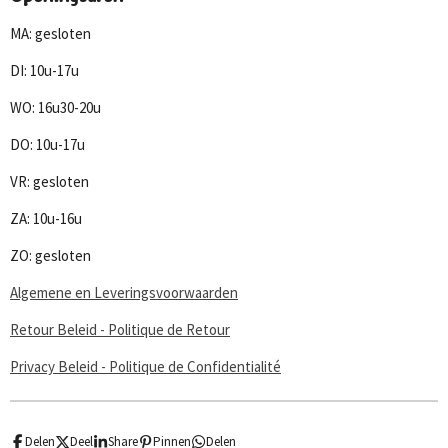
e
t
T
t
b
a
u
s
MA: gesloten
o
g
b
A
o
r
e
p
DI: 10u-17u
k
a
p
m
WO: 16u30-20u
DO: 10u-17u
VR: gesloten
ZA: 10u-16u
ZO: gesloten
Algemene en Leveringsvoorwaarden
Retour Beleid - Politique de Retour
Privacy Beleid - Politique de Confidentialité
Delen
Deel
Share
Pinnen
Delen