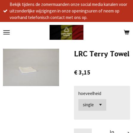
Bekijk tijdens de zomermaanden onze social media kanalen voor
Ga
uitzonderlijke wijzigingen in onze openingsuren of neem op
direct
voorhand telefonisch contact met ons op.
naar
de
hoofdinhoud
LRC Terry Towel
€ 3,15
hoeveelheid
In