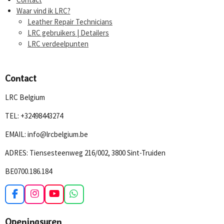
Waar vind ik LRC?
Leather Repair Technicians
LRC gebruikers | Detailers
LRC verdeelpunten
Contact
LRC Belgium
TEL: +32498443274
EMAIL: info@lrcbelgium.be
ADRES: Tiensesteenweg 216/002, 3800 Sint-Truiden
BE0700.186.184
F
I
Y
W
a
n
o
h
c
s
u
a
Openingsuren