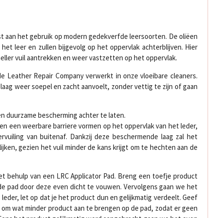
ast aan het gebruik op modern gedekverfde leersoorten. De oliëen
het leer en zullen bijgevolg op het oppervlak achterblijven. Hier
neller vuil aantrekken en weer vastzetten op het oppervlak.
e Leather Repair Company verwerkt in onze vloeibare cleaners.
plaag weer soepel en zacht aanvoelt, zonder vettig te zijn of gaan
een duurzame bescherming achter te laten.
n een weerbare barriere vormen op het oppervlak van het leder,
rvuiling van buitenaf. Dankzij deze beschermende laag zal het
ken, gezien het vuil minder de kans krijgt om te hechten aan de
et behulp van een LRC Applicator Pad. Breng een toefje product
de pad door deze even dicht te vouwen. Vervolgens gaan we het
eder, let op dat je het product dun en gelijkmatig verdeelt. Geef
r om wat minder product aan te brengen op de pad, zodat er geen