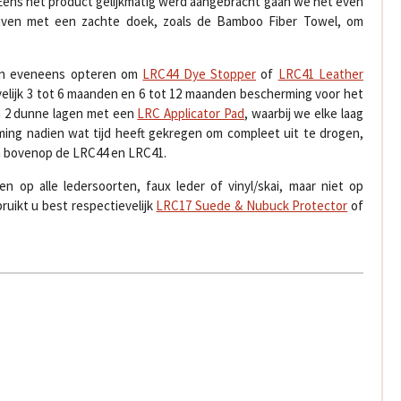
 Eens het product gelijkmatig werd aangebracht gaan we het even
ijven met een zachte doek, zoals de Bamboo Fiber Towel, om
en eveneens opteren om
LRC44 Dye Stopper
of
LRC41 Leather
elijk 3 tot 6 maanden en 6 tot 12 maanden bescherming voor het
à 2 dunne lagen met een
LRC Applicator Pad
, waarbij we elke laag
ing nadien wat tijd heeft gekregen om compleet uit te drogen,
 bovenop de LRC44 en LRC41.
op alle ledersoorten, faux leder of vinyl/skai, maar niet op
ruikt u best respectievelijk
LRC17 Suede & Nubuck Protector
of