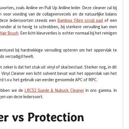
ten, zoals Aniline en Pull Up Aniline leder. Deze cleaner zal bij
n voor voeding van de collageenvezels en de natuurlijke balans
n deze ledersoorten steeds een
Bamboo Fibre scrub pad
of een
onder al te hevig te schrobben, bij sterkere vervuiling kan men
Hair Brush
. Een licht kleurverlies is echter normaal bij het reinigen
ntueel bij hardnekkige vervuiling opteren om het oppervlak te
ds verzadigd heeft.
eker is dat het stuk uit vinyl of skai bestaat. Sterker nog, in dit
 Vinyl Cleaner een licht solvent bevat wat het oppervlak van het
erd t.o.v. het gebruik van eerder genoemde APC of MPC.
 hebben we de
LRC52 Suede & Nubuck Cleaner
in ons gamma. In
gen van deze ledersoort.
er vs Protection