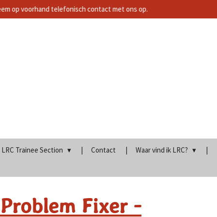
neem op voorhand telefonisch contact met ons op.
LRC Trainee Section
Contact
Waar vind ik LRC?
Problem Fixer -