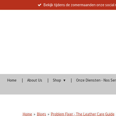
Bekijk tijdens de zomermaanden onze social 
Ga
direct
naar
de
hoofdinhoud
Home
About Us
Shop
Onze Diensten - Nos Se
Home
»
Blogs
»
Problem Fixer - The Leather Care Guide