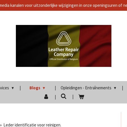
media kanalen voor uitzonderlijke wijzigingen in onze openingsuren of 
rvices
Blogs
Opleidingen - Entraînements
»
Leder identificatie voor reinigen.