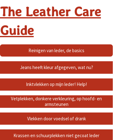
The Leather Care
Guide
Reinigen van leder, de basics
Jeans heeft kleur afgegeven, wat nu?
Inktvlekken op mijn leder! Help!
Vetplekken, donkere verkleuring, op hoofd- en
armsteunen
Vlekken door voedsel of drank
Krassen en schuurplekken niet gecoat leder