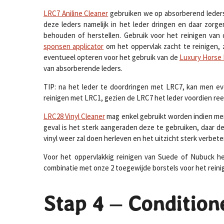
LRC7 Aniline Cleaner
gebruiken we op absorberend ledersoor
deze leders namelijk in het leder dringen en daar zorge
behouden of herstellen. Gebruik voor het reinigen va
sponsen applicator
om het oppervlak zacht te reinigen, z
eventueel opteren voor het gebruik van de
Luxury Horse 
van absorberende leders.
TIP: na het leder te doordringen met LRC7, kan men eve
reinigen met LRC1, gezien de LRC7 het leder voordien ree
LRC28 Vinyl Cleaner
mag enkel gebruikt worden indien men z
geval is het sterk aangeraden deze te gebruiken, daar de
vinyl weer zal doen herleven en het uitzicht sterk verbet
Voor het oppervlakkig reinigen van Suede of Nubuck
combinatie met onze 2 toegewijde borstels voor het reini
Stap 4 – Condition