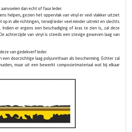
 aanvoelen dan echt of faux leder.
s helpen, gezien het oppervlak van vinyl er veel vlakker uitziet
op in alle richtingen, terwijl leder veel minder uitrekt en slechts
). Indien er ergens een beschadiging of kras te zien is, zal deze
De achterzijde van vinyl is steeds een stevige geweven laag van
 deze van gedekverf leder.
an een doorzichtige laag polyurethaan als bescherming. Echter zal
huiden, maar uit een bewerkt composietmateriaal wat bij elkaar