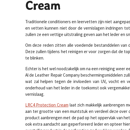
Cream
Traditionele conditioners en leervetten zijn niet aangep
en vetten kunnen niet door de vernislagen indringen tot 
zullen ze een vettige uitstraling geven aan het leder en s
Om deze reden zitten alle voedende bestanddelen van d
Deze zullen tijdens het reinigen er voor zorgen dat de to
te blinken.
Echter is het wel noodzakelijk om na een reiniging weer 
Al de Leather Repair Company beschermingsmiddelen zulle
wat zal helpen tegen de invloeden van UV, vocht en ve
onderhoud van het leder in de toekomst ook vergemakkelij
vernislaag.
LRC4 Protection Cream
laat zich makkelijk aanbrengen m
aan ter grootte van een muntstuk en verdeel deze over 
product aanbrengen met de pad op het oppervlak van het l
ook extra aandacht aan geperforeerd leder en opteer hie